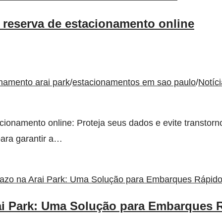
 reserva de estacionamento online
namento arai park
/
estacionamentos em sao paulo
/
Notíc
ionamento online: Proteja seus dados e evite transtorn
para garantir a…
ai Park: Uma Solução para Embarques 