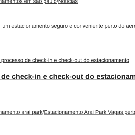
onamentos em sao paulo
/
Notícias
um estacionamento seguro e conveniente perto do aeropo
e check-in e check-out do estaciona
namento arai park
/
Estacionamento Arai Park Vagas per