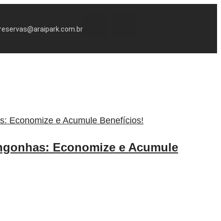
reservas@araipark.com.br
ongonhas: Economize e Acumule