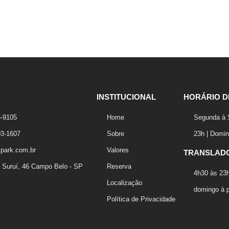
INSTITUCIONAL
HORÁRIO D
5-9105
Home
Segunda à 
03-1607
Sobre
23h | Domin
park.com.br
Valores
TRANSLAD
 Suruí, 46 Campo Belo - SP
Reserva
4h30 às 23h
Localização
domingo à p
Política de Privacidade