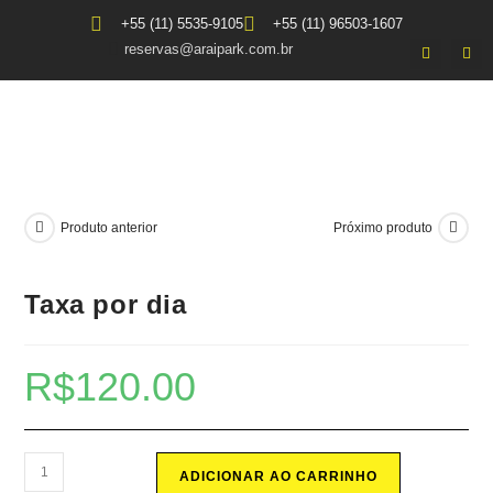
+55 (11) 5535-9105
+55 (11) 96503-1607
reservas@araipark.com.br
Produto anterior
Próximo produto
Taxa por dia
R$
120.00
ADICIONAR AO CARRINHO